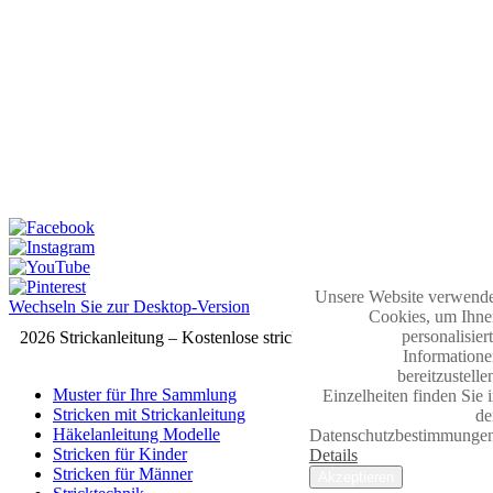
Unsere Website verwende
Wechseln Sie zur Desktop-Version
Cookies, um Ihne
personalisier
2026 Strickanleitung – Kostenlose strickmuster
Informatione
bereitzustelle
Muster für Ihre Sammlung
Einzelheiten finden Sie 
Stricken mit Strickanleitung
de
Häkelanleitung Modelle
Datenschutzbestimmungen
Stricken für Kinder
Details
Stricken für Männer
Akzeptieren