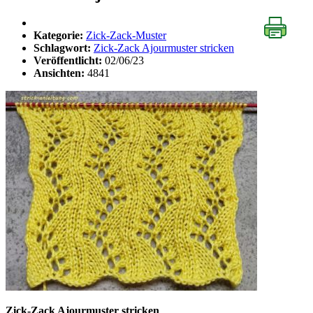
Kategorie:
Zick-Zack-Muster
Schlagwort:
Zick-Zack Ajourmuster stricken
Veröffentlicht:
02/06/23
Ansichten:
4841
Zick-Zack Ajourmuster stricken