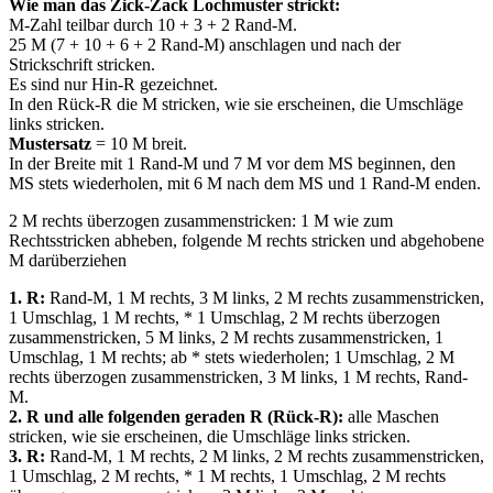
Wie man das Zick-Zack Lochmuster strickt:
M-Zahl teilbar durch 10 + 3 + 2 Rand-M.
25 M (7 + 10 + 6 + 2 Rand-M) anschlagen und nach der
Strickschrift stricken.
Es sind nur Hin-R gezeichnet.
In den Rück-R die M stricken, wie sie erscheinen, die Umschläge
links stricken.
Mustersatz
= 10 M breit.
In der Breite mit 1 Rand-M und 7 M vor dem MS beginnen, den
MS stets wiederholen, mit 6 M nach dem MS und 1 Rand-M enden.
2 M rechts überzogen zusammenstricken: 1 M wie zum
Rechtsstricken abheben, folgende M rechts stricken und abgehobene
M darüberziehen
1. R:
Rand-M, 1 M rechts, 3 M links, 2 M rechts zusammenstricken,
1 Umschlag, 1 M rechts, * 1 Umschlag, 2 M rechts überzogen
zusammenstricken, 5 M links, 2 M rechts zusammenstricken, 1
Umschlag, 1 M rechts; ab * stets wiederholen; 1 Umschlag, 2 M
rechts überzogen zusammenstricken, 3 M links, 1 M rechts, Rand-
M.
2. R und alle folgenden geraden R (Rück-R):
alle Maschen
stricken, wie sie erscheinen, die Umschläge links stricken.
3. R:
Rand-M, 1 M rechts, 2 M links, 2 M rechts zusammenstricken,
1 Umschlag, 2 M rechts, * 1 M rechts, 1 Umschlag, 2 M rechts