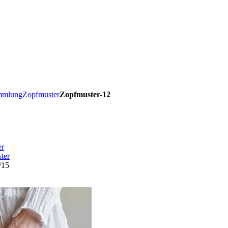
ammlung
Zopfmuster
Zopfmuster-12
er
ter
/15