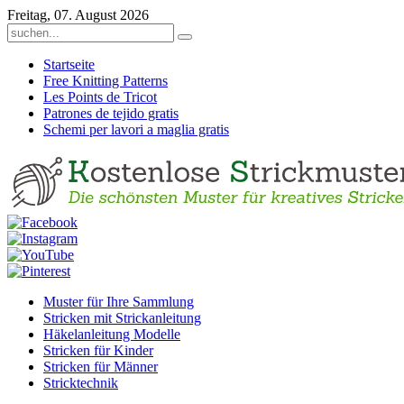
Freitag, 07. August 2026
Startseite
Free Knitting Patterns
Les Points de Tricot
Patrones de tejido gratis
Schemi per lavori a maglia gratis
Muster für Ihre Sammlung
Stricken mit Strickanleitung
Häkelanleitung Modelle
Stricken für Kinder
Stricken für Männer
Stricktechnik