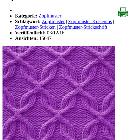
Kategorie:
Zopfmuster
Schlagwort:
Zopfmuster
|
Zopfmuster Kostenlos
|
Zopfmuster-Stricken
|
Zopfmuster-Strickschrift
Veröffentlicht:
03/12/16
Ansichten:
15047