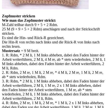
Zopfmuster stricken
Wie man das Zopfmuster strickt:
M-Zahl teilbar durch 9 + 5 + 2 Rdm.
25 M (9 + 9 + 5 + 2 Rdm) anschlagen und nach der Strickschrift
stricken.
Es sind die Hin- und Rück-R gezeichnet.
Die Hin-R von rechts nach links und die Rück-R von links nach
rechts lesen.
Mustersatz
= 9 M breit.
1. R: Rdm, * 2 M li, 1 M links abheben, dabei den Faden hinter der
Arbeit weiterführen, 2 M li, 4 M re, ab * stets wiederholen, 2 M li, 1
M links abheben, dabei den Faden hinter der Arbeit weiterführen, 2
M li, Rdm.
2. R: Rdm, 2 M re, 1 M li, 2 M re, * 4 M li, 2 M re, 1 M li, 2 M re,
ab * stets wiederholen, Rdm.
3. R: Rdm, * 2 M li, 1 M links abheben, dabei den Faden hinter der
Arbeit weiterführen, 2 M li, 1 M re, 2 х 1 M links abheben, dabei
den Faden hinter der Arbeit weiterführen, 1 M re, ab * stets
wiederholen, 2 M li, 1 M links abheben, dabei den Faden hinter der
Arbeit weiterführen, 2 M li, Rdm.
4. R: Rdm, 2 M re, 1 M li, 2 M re, * 1 M li, 2 х 1 M links abheben,
dabei den Faden vor der Arbeit weiterführen, 1 M li, 2 M re, 1 M li,