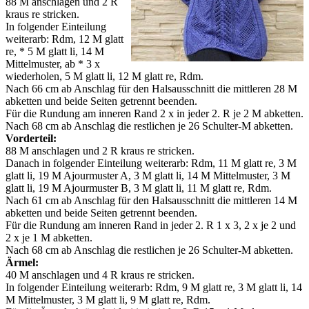
88 M anschlagen und 2 R
kraus re stricken.
In folgender Einteilung
weiterarb: Rdm, 12 M glatt
re, * 5 M glatt li, 14 M
Mittelmuster, ab * 3 x
wiederholen, 5 M glatt li, 12 M glatt re, Rdm.
Nach 66 cm ab Anschlag für den Halsausschnitt die mittleren 28 M
abketten und beide Seiten getrennt beenden.
Für die Rundung am inneren Rand 2 x in jeder 2. R je 2 M abketten.
Nach 68 cm ab Anschlag die restlichen je 26 Schulter-M abketten.
Vorderteil:
88 M anschlagen und 2 R kraus re stricken.
Danach in folgender Einteilung weiterarb: Rdm, 11 M glatt re, 3 M
glatt li, 19 M Ajourmuster A, 3 M glatt li, 14 M Mittelmuster, 3 M
glatt li, 19 M Ajourmuster B, 3 M glatt li, 11 M glatt re, Rdm.
Nach 61 cm ab Anschlag für den Halsausschnitt die mittleren 14 M
abketten und beide Seiten getrennt beenden.
Für die Rundung am inneren Rand in jeder 2. R 1 x 3, 2 x je 2 und
2 x je 1 M abketten.
Nach 68 cm ab Anschlag die restlichen je 26 Schulter-M abketten.
Ärmel:
40 M anschlagen und 4 R kraus re stricken.
In folgender Einteilung weiterarb: Rdm, 9 M glatt re, 3 M glatt li, 14
M Mittelmuster, 3 M glatt li, 9 M glatt re, Rdm.