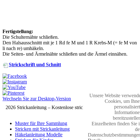
Fertigstellung:
Die Schulternähte schließen.
Den Halsausschnittt mit je 1 Rd fe M und 1 R Krebs-M (= fe M von
li nach re) umhäkeln.
Die Seiten- und Ärmelnähte schließen und die Ärmel einnähen.
Strickschrift und Schnitt
Unsere Website verwende
Wechseln Sie zur Desktop-Version
Cookies, um Ihne
personalisier
2026 Strickanleitung – Kostenlose strickmuster
Informatione
bereitzustelle
Muster für Ihre Sammlung
Einzelheiten finden Sie 
Stricken mit Strickanleitung
de
Häkelanleitung Modelle
Datenschutzbestimmungen