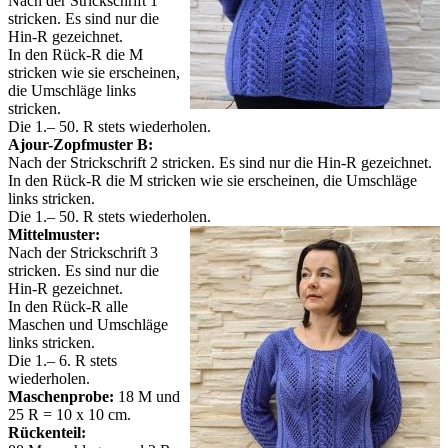
Nach der Strickschrift 1
stricken. Es sind nur die
Hin-R gezeichnet.
In den Rück-R die M
stricken wie sie erscheinen,
die Umschläge links
stricken.
Die 1.– 50. R stets wiederholen.
Ajour-Zopfmuster B:
Nach der Strickschrift 2 stricken. Es sind nur die Hin-R gezeichnet.
In den Rück-R die M stricken wie sie erscheinen, die Umschläge
links stricken.
Die 1.– 50. R stets wiederholen.
Mittelmuster:
Nach der Strickschrift 3
stricken. Es sind nur die
Hin-R gezeichnet.
In den Rück-R alle
Maschen und Umschläge
links stricken.
Die 1.– 6. R stets
wiederholen.
Maschenprobe:
18 M und
25 R = 10 x 10 cm.
Rückenteil: