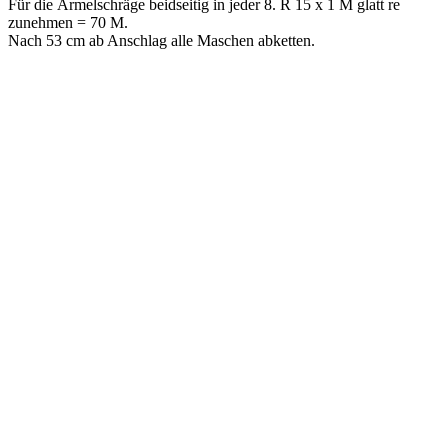
Für die Ärmelschräge beidseitig in jeder 8. R 15 x 1 M glatt re
zunehmen = 70 M.
Nach 53 cm ab Anschlag alle Maschen abketten.