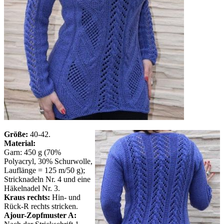
Größe:
40-42.
Material:
Garn: 450 g (70%
Polyacryl, 30% Schurwolle,
Lauflänge = 125 m/50 g);
Stricknadeln Nr. 4 und eine
Häkelnadel Nr. 3.
Kraus rechts:
Hin- und
Rück-R rechts stricken.
Ajour-Zopfmuster A: