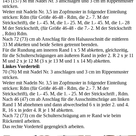
145 (157) M mit Nadel Nr. 3 anschlagen und 3 cm im Rippenmuster
stricken.
Weiter mit Nadeln Nr. 3,5 im Zopfmuster in folgender Einteilung
stricken: Rdm (für Größe 46-48 - Rdm, die 2.- 7. M der
Strickschrift), die 1.- 45. M, die 1.- 25. M, die 1.- 45. M, die 1.- 28
M der Strickschrift, (für Größe 46-48 - die 7.- 2. M der Strickschrift
, Rdm) Rdm.
Nach 72 (73) cm ab Anschlag für den Halsausschnitt die mittleren
33 M abketten und beide Seiten getrennt beenden.
Für die Rundung am inneren Rand 1 x 5 M abketten, gleichzeitig,
für die Schulterschrägungen am äußeren Rand in jeder 2. R 2 x je 11
M und 2 x je 12 M (3 x je 13 M und 1 x 14 M) abketten.
Linkes Vorderteil:
70 (76) M mit Nadel Nr. 3 anschlagen und 3 cm im Rippenmuster
stricken.
Weiter mit Nadeln Nr. 3,5 im Zopfmuster in folgender Einteilung
stricken: Rdm (für Größe 46-48 - Rdm, die 2.- 7. M der
Strickschrift), die 1.- 45. M, die 1. - 25. M der Strickschrift , Rdm.
Nach 46 (47) cm ab Anschlag für die Ausschnittschräge am linken
Rand 1 M abnehmen und dann abwechselnd 6 x in jeder 2. und 4.
R, 16 x in jeder 4. R je 1 M abketten.
Nach 72 (73) cm die Schulterschrägung am re Rand wie beim
Rückenteil arbeiten.
Das rechte Vorderteil gegengleich arbeiten.