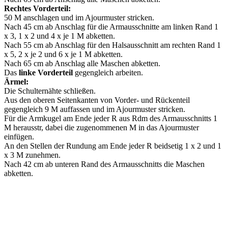
Rechtes Vorderteil:
50 M anschlagen und im Ajourmuster stricken.
Nach 45 cm ab Anschlag für die Armausschnitte am linken Rand 1
x 3, 1 x 2 und 4 x je 1 M abketten.
Nach 55 cm ab Anschlag für den Halsausschnitt am rechten Rand 1
x 5, 2 x je 2 und 6 x je 1 M abketten.
Nach 65 cm ab Anschlag alle Maschen abketten.
Das
linke Vorderteil
gegengleich arbeiten.
Ärmel:
Die Schulternähte schließen.
Aus den oberen Seitenkanten von Vorder- und Rückenteil
gegengleich 9 M auffassen und im Ajourmuster stricken.
Für die Armkugel am Ende jeder R aus Rdm des Armausschnitts 1
M herausstr, dabei die zugenommenen M in das Ajourmuster
einfügen.
An den Stellen der Rundung am Ende jeder R beidsetig 1 x 2 und 1
x 3 M zunehmen.
Nach 42 cm ab unteren Rand des Armausschnitts die Maschen
abketten.