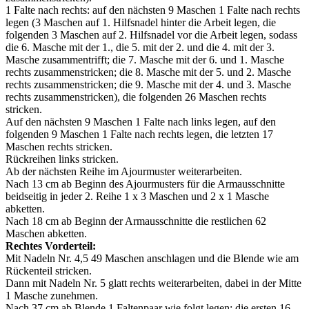
1 Falte nach rechts: auf den nächsten 9 Maschen 1 Falte nach rechts
legen (3 Maschen auf 1. Hilfsnadel hinter die Arbeit legen, die
folgenden 3 Maschen auf 2. Hilfsnadel vor die Arbeit legen, sodass
die 6. Masche mit der 1., die 5. mit der 2. und die 4. mit der 3.
Masche zusammentrifft; die 7. Masche mit der 6. und 1. Masche
rechts zusammenstricken; die 8. Masche mit der 5. und 2. Masche
rechts zusammenstricken; die 9. Masche mit der 4. und 3. Masche
rechts zusammenstricken), die folgenden 26 Maschen rechts
stricken.
Auf den nächsten 9 Maschen 1 Falte nach links legen, auf den
folgenden 9 Maschen 1 Falte nach rechts legen, die letzten 17
Maschen rechts stricken.
Rückreihen links stricken.
Ab der nächsten Reihe im Ajourmuster weiterarbeiten.
Nach 13 cm ab Beginn des Ajourmusters für die Armausschnitte
beidseitig in jeder 2. Reihe 1 x 3 Maschen und 2 x 1 Masche
abketten.
Nach 18 cm ab Beginn der Armausschnitte die restlichen 62
Maschen abketten.
Rechtes Vorderteil:
Mit Nadeln Nr. 4,5 49 Maschen anschlagen und die Blende wie am
Rückenteil stricken.
Dann mit Nadeln Nr. 5 glatt rechts weiterarbeiten, dabei in der Mitte
1 Masche zunehmen.
Nach 37 cm ab Blende 1 Faltenpaar wie folgt legen: die ersten 16