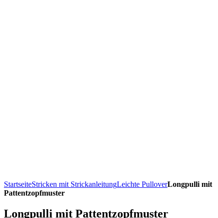
Startseite
Stricken mit Strickanleitung
Leichte Pullover
Longpulli mit
Pattentzopfmuster
Longpulli mit Pattentzopfmuster