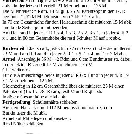
Vorderteil:
Anschlag 112 M + 2 Rdm und 12 cm Bundmuster str,
dabei in der letzten R verteilt 21 M zunehmen = 135 M.
Die M einteilen: * Rdm, 14 M gl li, 25 M Patentzopf in der 37. R
beginnen *, 55 M Mittelmuster, von * bis * 1 x arb.
In 70 cm Gesamthöhe für den Halsausschnitt die mittleren 15 M abk
und beide Seiten getrennt beenden.
Am Halsrand in jeder 2. R 1 x 4, 1 x 3, 2 x 2, 3 x 1, in jeder 4. R 2
x 1 und in 80 cm Gesamthöhe die restl Schulter-M auf 1 x abk.
Rückenteil:
Ebenso arb, jedoch in 77 cm Gesamthöhe die mittleren
23 M und am Halsrand in jeder 2. R 1 x 5, 1 x 4 und 1 x 3 M abk.
Ärmel:
Anschlag je 56 M + 2 Rdm und 6 cm Bundmuster str, dabei
in der letzten R verteilt 17 M zunehmen = 75 M.
Gl li weiterarb.
Für die Ärmelschräge beids in jeder 6. R 6 x 1 und in jeder 4. R 19
x 1 M zunehmen = 125 M.
Gleichzeitig in 12 cm Gesamthöhe über die mittleren 25 M einen
Patentzopf (1 x 1 .- 78. R) arb, restl M und R gl li str.
In 46 cm Gesamthöhe alle M abk.
Fertigstellung:
Schulternähte schließen.
Aus dem Halsausschnitt 112 M herausstr und nach 3,5 cm
Bundmuster die M abk.
Ärmel auf Mitte legen und ansetzen.
Restl Nähte schließen.