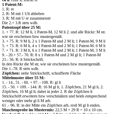
1 Patent-M:
1. R: re
2. R: M mit 1 Uli abheben
3. R: M mit U re zusammenstr
Die 2.+ 3.R stets wdh.
Patentzopf über 25 M:
1. + 77. R: 12 M li, 1 Patent-M, 12 M li 2. und alle Rückr: M str.
wie sie erscheinen bzw mustergemäß.
3. + 75. R: 9 M li, 2 x 1 Patent-M und 2 M li; 1 Patent-M, 9 M li
5. + 73. R: 6 M li, 4 x 1 Patent-M und 2 M li; 1 Patent-M. 6 M li
7. + 71. R: 3 M li, 6 x 1 Patent-M und 2 M li; 1 Patent-M, 3 M li
9. - 20.+ 57.- 70. R: 8 x 1 Patent-M und 2 M gl li; 1 Patent-M
21.- 56. R: lt Strickschrift.
In den Rückr die M str, wie sie erscheinen bzw mustergemäß.
Die 1.-78. R stets wdh.
Zöpfchen:
siehe Strickschrift, schraffierte Fläche
Mittelmuster über 55 M:
1. - 14., 51. - 60. + 97. - 108. R: gl li
15. - 50. + 109. - 144. R: 16 M gl li, 1. Zöpfchen, 21 M gl li, 2.
Zöpfchen, 16 M gl li; dabei in jeder 2. R die Zöpfchen lt
Strickschrift erweitern bzw verschmälern und beids entsprechend
weniger oder mehr gl li M arb.
61 .- 96. R: in der Mitte ein Zöpfchen arb, restl M gl li enden.
Maschenprobe im Mustermix:
22,5 M + 29 R = 10 x 10 cm.