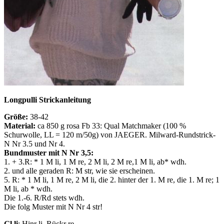
Longpulli Strickanleitung
Größe:
38-42
Material:
ca 850 g rosa Fb 33: Qual Matchmaker (100 %
Schurwolle, LL = 120 m/50g) von JAEGER. Milward-Rundstrick-
N Nr 3.5 und Nr 4.
Bundmuster mit N Nr 3,5:
1. + 3.R: * 1 M li, 1 M re, 2 M li, 2 M re,1 M li, ab* wdh.
2. und alle geraden R: M str, wie sie erscheinen.
5. R: * 1 M li, 1 M re, 2 M li, die 2. hinter der 1. M re, die 1. M re; 1
M li, ab * wdh.
Die 1.-6. R/Rd stets wdh.
Die folg Muster mit N Nr 4 str!
Gl li
: Hinr li, Rückr re