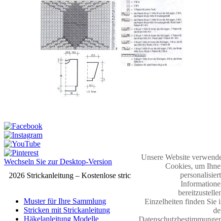
Unsere Website verwende
Wechseln Sie zur Desktop-Version
Cookies, um Ihne
personalisier
2026 Strickanleitung – Kostenlose strickmuster
Informatione
bereitzustelle
Muster für Ihre Sammlung
Einzelheiten finden Sie 
Stricken mit Strickanleitung
de
Häkelanleitung Modelle
Datenschutzbestimmungen