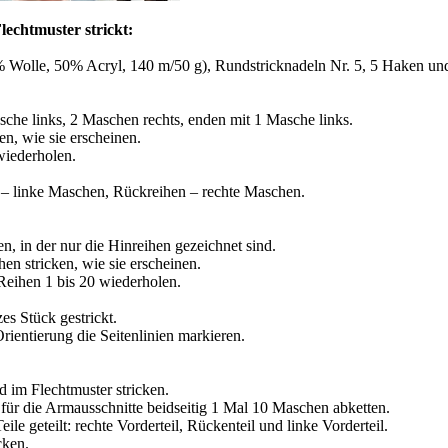
echtmuster strickt:
Wolle, 50% Acryl, 140 m/50 g), Rundstricknadeln Nr. 5, 5 Haken un
che links, 2 Maschen rechts, enden mit 1 Masche links.
en, wie sie erscheinen.
wiederholen.
– linke Maschen, Rückreihen – rechte Maschen.
en, in der nur die Hinreihen gezeichnet sind.
en stricken, wie sie erscheinen.
 Reihen 1 bis 20 wiederholen.
es Stück gestrickt.
rientierung die Seitenlinien markieren.
 im Flechtmuster stricken.
ür die Armausschnitte beidseitig 1 Mal 10 Maschen abketten.
le geteilt: rechte Vorderteil, Rückenteil und linke Vorderteil.
cken.