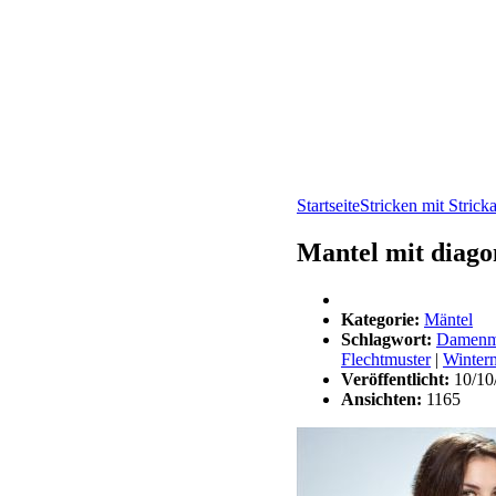
Startseite
Stricken mit Strick
Mantel mit diago
Kategorie:
Mäntel
Schlagwort:
Damenma
Flechtmuster
|
Winterm
Veröffentlicht:
10/10
Ansichten:
1165