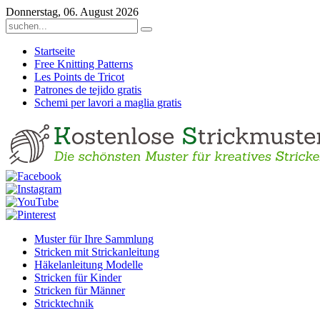
Donnerstag, 06. August 2026
Startseite
Free Knitting Patterns
Les Points de Tricot
Patrones de tejido gratis
Schemi per lavori a maglia gratis
Muster für Ihre Sammlung
Stricken mit Strickanleitung
Häkelanleitung Modelle
Stricken für Kinder
Stricken für Männer
Stricktechnik