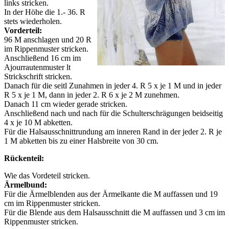
links stricken.
In der Höhe die 1.- 36. R
stets wiederholen.
Vorderteil:
96 M anschlagen und 20 R
im Rippenmuster stricken.
Anschließend 16 cm im
Ajourrautenmuster lt
Strickschrift stricken.
Danach für die seitl Zunahmen in jeder 4. R 5 x je 1 M und in jeder
R 5 x je 1 M, dann in jeder 2. R 6 x je 2 M zunehmen.
Danach 11 cm wieder gerade stricken.
Anschließend nach und nach für die Schulterschrägungen beidseitig
4 x je 10 M abketten.
Für die Halsausschnittrundung am inneren Rand in der jeder 2. R je
1 M abketten bis zu einer Halsbreite von 30 cm.
Rückenteil:
Wie das Vordeteil stricken.
Ärmelbund:
Für die Ärmelblenden aus der Ärmelkante die M auffassen und 19
cm im Rippenmuster stricken.
Für die Blende aus dem Halsausschnitt die M auffassen und 3 cm im
Rippenmuster stricken.