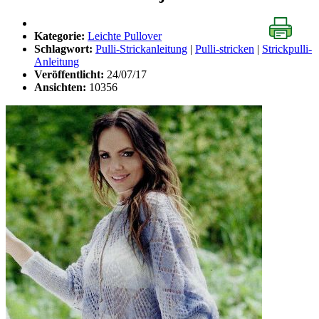
Kategorie:
Leichte Pullover
Schlagwort:
Pulli-Strickanleitung
|
Pulli-stricken
|
Strickpulli-
Anleitung
Veröffentlicht:
24/07/17
Ansichten:
10356