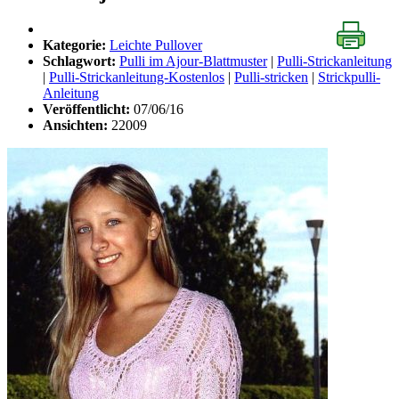
Kategorie:
Leichte Pullover
Schlagwort:
Pulli im Ajour-Blattmuster
|
Pulli-Strickanleitung
|
Pulli-Strickanleitung-Kostenlos
|
Pulli-stricken
|
Strickpulli-
Anleitung
Veröffentlicht:
07/06/16
Ansichten:
22009