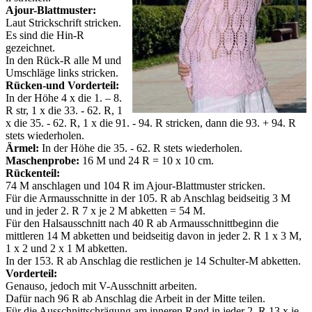
Ajour-Blattmuster:
Laut Strickschrift stricken.
Es sind die Hin-R
gezeichnet.
In den Rück-R alle M und
Umschläge links stricken.
Rücken-und Vorderteil:
In der Höhe 4 x die 1. – 8.
R str, 1 x die 33. - 62. R, 1
x die 35. - 62. R, 1 x die 91. - 94. R stricken, dann die 93. + 94. R
stets wiederholen.
Ärmel:
In der Höhe die 35. - 62. R stets wiederholen.
Maschenprobe:
16 M und 24 R = 10 x 10 cm.
Rückenteil:
74 M anschlagen und 104 R im Ajour-Blattmuster stricken.
Für die Armausschnitte in der 105. R ab Anschlag beidseitig 3 M
und in jeder 2. R 7 x je 2 M abketten = 54 M.
Für den Halsausschnitt nach 40 R ab Armausschnittbeginn die
mittleren 14 M abketten und beidseitig davon in jeder 2. R 1 x 3 M,
1 x 2 und 2 x 1 M abketten.
In der 153. R ab Anschlag die restlichen je 14 Schulter-M abketten.
Vorderteil:
Genauso, jedoch mit V-Ausschnitt arbeiten.
Dafür nach 96 R ab Anschlag die Arbeit in der Mitte teilen.
Für die Ausschnittschrägung am inneren Rand in jeder 2. R 13 x je