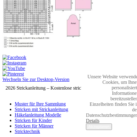
Unsere Website verwende
Wechseln Sie zur Desktop-Version
Cookies, um Ihne
personalisier
2026 Strickanleitung – Kostenlose strickmuster
Informatione
bereitzustelle
Muster für Ihre Sammlung
Einzelheiten finden Sie 
Stricken mit Strickanleitung
de
Häkelanleitung Modelle
Datenschutzbestimmungen
Stricken für Kinder
Details
Stricken für Männer
Akzeptieren
Stricktechnik