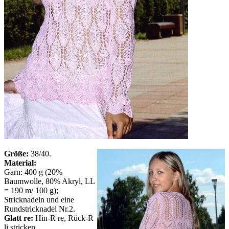
Größe:
38/40.
Material:
Garn: 400 g (20%
Baumwolle, 80% Akryl, LL
= 190 m/ 100 g);
Stricknadeln und eine
Rundstricknadel Nr.2.
Glatt re:
Hin-R re, Rück-R
li stricken.