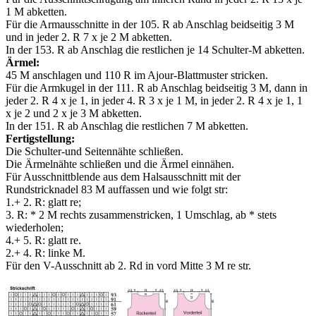
1 M abketten.
Für die Armausschnitte in der 105. R ab Anschlag beidseitig 3 M
und in jeder 2. R 7 x je 2 M abketten.
In der 153. R ab Anschlag die restlichen je 14 Schulter-M abketten.
Ärmel:
45 M anschlagen und 110 R im Ajour-Blattmuster stricken.
Für die Armkugel in der 111. R ab Anschlag beidseitig 3 M, dann in
jeder 2. R 4 x je 1, in jeder 4. R 3 x je 1 M, in jeder 2. R 4 x je 1, 1
x je 2 und 2 x je 3 M abketten.
In der 151. R ab Anschlag die restlichen 7 M abketten.
Fertigstellung:
Die Schulter-und Seitennähte schließen.
Die Ärmelnähte schließen und die Ärmel einnähen.
Für Ausschnittblende aus dem Halsausschnitt mit der
Rundstricknadel 83 M auffassen und wie folgt str:
1.+ 2. R: glatt re;
3. R: * 2 M rechts zusammenstricken, 1 Umschlag, ab * stets
wiederholen;
4.+ 5. R: glatt re.
2.+ 4. R: linke M.
Für den V-Ausschnitt ab 2. Rd in vord Mitte 3 M re str.