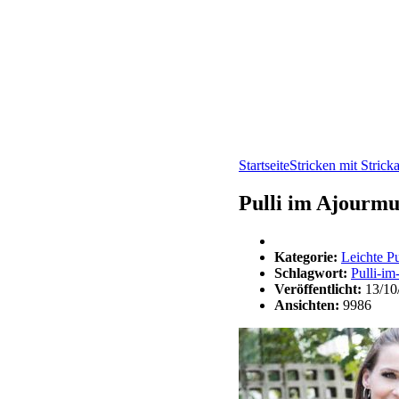
Startseite
Stricken mit Strick
Pulli im Ajourmu
Kategorie:
Leichte Pu
Schlagwort:
Pulli-im
Veröffentlicht:
13/10
Ansichten:
9986