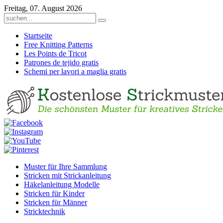
Freitag, 07. August 2026
Startseite
Free Knitting Patterns
Les Points de Tricot
Patrones de tejido gratis
Schemi per lavori a maglia gratis
Muster für Ihre Sammlung
Stricken mit Strickanleitung
Häkelanleitung Modelle
Stricken für Kinder
Stricken für Männer
Stricktechnik