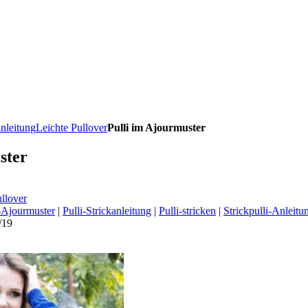
anleitung
Leichte Pullover
Pulli im Ajourmuster
ster
llover
-Ajourmuster
|
Pulli-Strickanleitung
|
Pulli-stricken
|
Strickpulli-Anleitu
/19