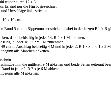
l teilbar durch 12 + 3.
ken. Es sind nur die Hin-R gezeichnet.
 und Umschläge links stricken.
 = 10 x 10 cm.
n Bund 5 cm im Rippenmuster stricken, dabei in der letzten Rück-R g
icken, dabei beidseitig in jeder 14. R 5 x 1 M abketten.
seitig in jeder 18. R 2 x 1 M zunehmen.
 49 cm ab Anschlag beidseitig 4 M und in jeder 2. R 1 x 3 und 1 x 2 M
tbeginn alle Maschen abketten.
schnitt.
chnittbeginn die mittleren 9 M abketten und beide Seiten getrennt bee
Rand in jeder 2. R 2 x je 6 M abketten.
tbeginn alle M abketten.