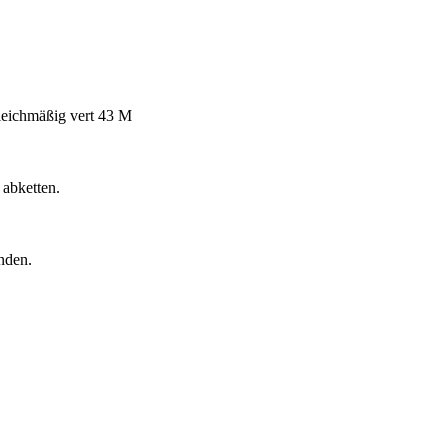
leichmäßig vert 43 M
 abketten.
nden.