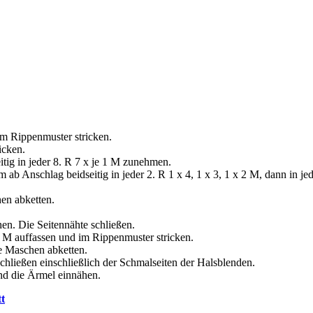
m Rippenmuster stricken.
icken.
itig in jeder 8. R 7 x je 1 M zunehmen.
ab Anschlag beidseitig in jeder 2. R 1 х 4, 1 х 3, 1 х 2 M, dann in jed
en abketten.
n. Die Seitennähte schließen.
 M auffassen und im Rippenmuster stricken.
e Maschen abketten.
chließen einschließlich der Schmalseiten der Halsblenden.
nd die Ärmel einnähen.
tt