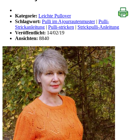
Kategorie:
Leichte Pullover
Schlagwort:
Pulli im Ajourrautenmuster
|
Pulli-
Strickanleitung
|
Pulli-stricken
|
Strickpulli-Anleitung
Veröffentlicht:
14/02/19
Ansichten:
8840