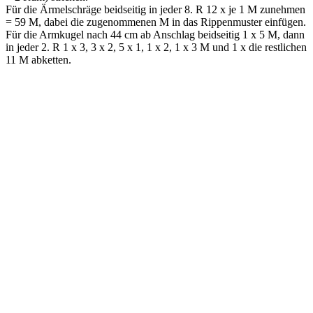
Für die Ärmelschräge beidseitig in jeder 8. R 12 x je 1 M zunehmen
= 59 M, dabei die zugenommenen M in das Rippenmuster einfügen.
Für die Armkugel nach 44 cm ab Anschlag beidseitig 1 x 5 M, dann
in jeder 2. R 1 x 3, 3 х 2, 5 х 1, 1 x 2, 1 х 3 M und 1 x die restlichen
11 M abketten.