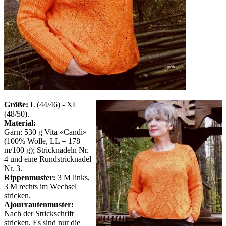
Größe:
L (44/46) - XL
(48/50).
Material:
Garn: 530 g Vita «Candi»
(100% Wolle, LL = 178
m/100 g); Stricknadeln Nr.
4 und eine Rundstricknadel
Nr. 3.
Rippenmuster:
3 M links,
3 M rechts im Wechsel
stricken.
Ajourrautenmuster:
Nach der Strickschrift
stricken. Es sind nur die