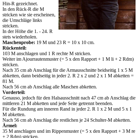
Hin-R gezeichnet.
In den Rück-R die M
stricken wie sie erscheinen,
die Umschläge links
stricken.
In der Höhe die 1. - 24. R
stets wiederholen.
Maschenprobe:
19 M und 23 R = 10 x 10 cm.
Rückenteil:
103 M anschlagen und 1 R rechte M stricken.
Weiter im Ajourrautenmuster (= 5 x den Rapport + 1 M li + 2 Rdm)
stricken.
Nach 35 cm ab Anschlag für die Armausschnitte beidseitig 1 x 5 M
abketten, dann beidseitig in jeder 2. R 2 x 2 und 2 x 1 M abketten =
81 M.
Nach 56 cm ab Anschlag alle Maschen abketten.
Vorderteil:
Genauso, jedoch für den Halsausschnitt nach 47 cm ab Anschlag die
mittleren 21 M abketten und jede Seite getrennt beenden.
Für die Rundung am inneren Rand in jeder 2. R 1 x 2 M und 5 x 1
M abketten.
Nach 56 cm ab Anschlag die restlichen je 24 Schulter-M abketten.
Ärmel:
35 M anschlagen und im Rippenmuster (= 5 x den Rapport + 3 M re
+ 2 Rdm) stricken.