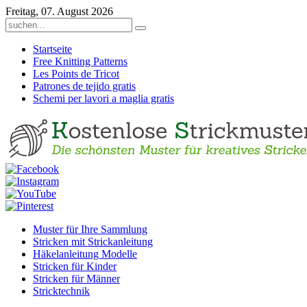
Freitag, 07. August 2026
Startseite
Free Knitting Patterns
Les Points de Tricot
Patrones de tejido gratis
Schemi per lavori a maglia gratis
Muster für Ihre Sammlung
Stricken mit Strickanleitung
Häkelanleitung Modelle
Stricken für Kinder
Stricken für Männer
Stricktechnik