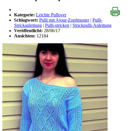
Kategorie:
Leichte Pullover
Schlagwort:
Pulli mit Ajour-Zopfmuster
|
Pulli-
Strickanleitung
|
Pulli-stricken
|
Strickpulli-Anleitung
Veröffentlicht:
28/06/17
Ansichten:
12184