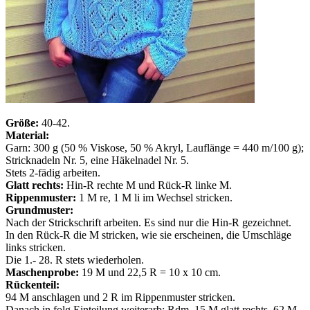
Größe:
40-42.
Material:
Garn: 300 g (50 % Viskose, 50 % Akryl, Lauflänge = 440 m/100 g);
Stricknadeln Nr. 5, eine Häkelnadel Nr. 5.
Stets 2-fädig arbeiten.
Glatt rechts:
Hin-R rechte M und Rück-R linke M.
Rippenmuster:
1 M re, 1 M li im Wechsel stricken.
Grundmuster:
Nach der Strickschrift arbeiten. Es sind nur die Hin-R gezeichnet.
In den Rück-R die M stricken, wie sie erscheinen, die Umschläge
links stricken.
Die 1.- 28. R stets wiederholen.
Maschenprobe:
19 M und 22,5 R = 10 x 10 cm.
Rückenteil:
94 M anschlagen und 2 R im Rippenmuster stricken.
Danach in folg Einteilung weiterarb: Rdm, 15 M glatt rechts, 62 M