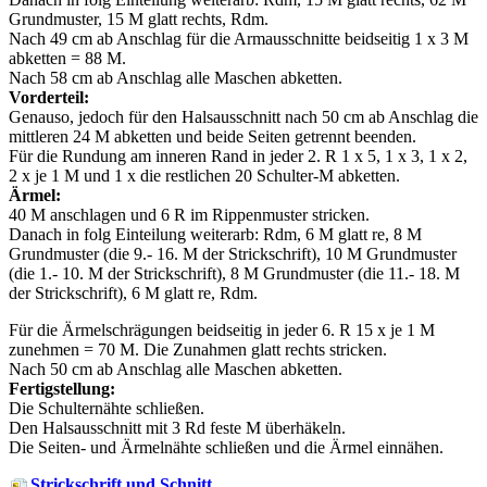
Grundmuster, 15 M glatt rechts, Rdm.
Nach 49 cm ab Anschlag für die Armausschnitte beidseitig 1 x 3 M
abketten = 88 M.
Nach 58 cm ab Anschlag alle Maschen abketten.
Vorderteil:
Genauso, jedoch für den Halsausschnitt nach 50 cm ab Anschlag die
mittleren 24 M abketten und beide Seiten getrennt beenden.
Für die Rundung am inneren Rand in jeder 2. R 1 х 5, 1 х 3, 1 х 2,
2 х je 1 M und 1 х die restlichen 20 Schulter-M abketten.
Ärmel:
40 M anschlagen und 6 R im Rippenmuster stricken.
Danach in folg Einteilung weiterarb: Rdm, 6 M glatt re, 8 M
Grundmuster (die 9.- 16. M der Strickschrift), 10 M Grundmuster
(die 1.- 10. M der Strickschrift), 8 M Grundmuster (die 11.- 18. M
der Strickschrift), 6 M glatt re, Rdm.
Für die Ärmelschrägungen beidseitig in jeder 6. R 15 x je 1 M
zunehmen = 70 M. Die Zunahmen glatt rechts stricken.
Nach 50 cm ab Anschlag alle Maschen abketten.
Fertigstellung:
Die Schulternähte schließen.
Den Halsausschnitt mit 3 Rd feste M überhäkeln.
Die Seiten- und Ärmelnähte schließen und die Ärmel einnähen.
Strickschrift und Schnitt