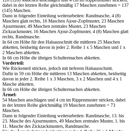
dabei in der letzten Reihe gleichmäßig 17 Maschen zunehmen = 137
(145) Maschen.
Dann in folgender Einteilung weiterarbeiten: Randmasche, 4 (8)
Maschen glatt rechts, 16 Maschen Ajour-Zopfmuster, 23 Maschen
Ajourmuster, 49 Maschen zentrales Muster, 23 Maschen
Zickzackmuster, 16 Maschen Ajour-Zopfmuster, 4 (8) Maschen glatt
rechts, Randmasche.
In 64 cm Höhe für den Halsausschnitt die mittleren 25 Maschen
abketten, beidseitig davon in jeder 2. Reihe 1 x 5 Maschen und 1 x
2 Maschen abketten.
In 66 cm Höhe die übrigen Schultermachen abketten.
Vorderteil:
Wie Rückenteil stricken, jedoch mit tieferem Halsausschnitt.
Dafür in 59 cm Höhe die mittleren 13 Maschen abketten, beidseitig
davon in jeder 2. Reihe 1 x 3 Maschen, 3 x 2 Maschen und 4 x 1
Masche abketten.
In 66 cm Höhe die übrigen Schultermachen abketten.
Ärmel:
54 Maschen anschlagen und 4 cm im Rippenmuster stricken, dabei
in der letzten Reihe gleichmäßig 19 Maschen zunehmen = 73
Maschen.
Dann in folgender Einteilung weiterarbeiten: Randmasche, 13. bis
23. Masche des Ajourmusters, 49 Maschen zentrales Muster, 1. bis
11. Masche des Zickzackmusters, Randmasche.