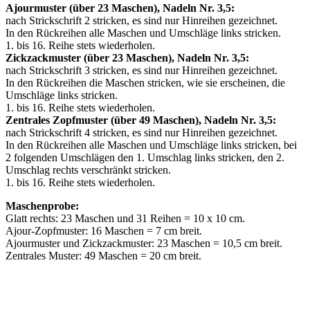
Ajourmuster (über 23 Maschen), Nadeln Nr. 3,5:
nach Strickschrift 2 stricken, es sind nur Hinreihen gezeichnet.
In den Rückreihen alle Maschen und Umschläge links stricken.
1. bis 16. Reihe stets wiederholen.
Zickzackmuster (über 23 Maschen), Nadeln Nr. 3,5:
nach Strickschrift 3 stricken, es sind nur Hinreihen gezeichnet.
In den Rückreihen die Maschen stricken, wie sie erscheinen, die
Umschläge links stricken.
1. bis 16. Reihe stets wiederholen.
Zentrales Zopfmuster (über 49 Maschen), Nadeln Nr. 3,5:
nach Strickschrift 4 stricken, es sind nur Hinreihen gezeichnet.
In den Rückreihen alle Maschen und Umschläge links stricken, bei
2 folgenden Umschlägen den 1. Umschlag links stricken, den 2.
Umschlag rechts verschränkt stricken.
1. bis 16. Reihe stets wiederholen.
Maschenprobe:
Glatt rechts: 23 Maschen und 31 Reihen = 10 x 10 cm.
Ajour-Zopfmuster: 16 Maschen = 7 cm breit.
Ajourmuster und Zickzackmuster: 23 Maschen = 10,5 cm breit.
Zentrales Muster: 49 Maschen = 20 cm breit.