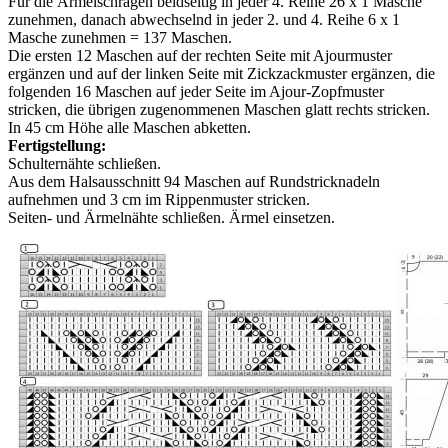
Für die Ärmelschrägen beidseitig in jeder 4. Reihe 26 x 1 Masche
zunehmen, danach abwechselnd in jeder 2. und 4. Reihe 6 x 1
Masche zunehmen = 137 Maschen.
Die ersten 12 Maschen auf der rechten Seite mit Ajourmuster
ergänzen und auf der linken Seite mit Zickzackmuster ergänzen, die
folgenden 16 Maschen auf jeder Seite im Ajour-Zopfmuster
stricken, die übrigen zugenommenen Maschen glatt rechts stricken.
In 45 cm Höhe alle Maschen abketten.
Fertigstellung:
Schulternähte schließen.
Aus dem Halsausschnitt 94 Maschen auf Rundstricknadeln
aufnehmen und 3 cm im Rippenmuster stricken.
Seiten- und Ärmelnähte schließen. Ärmel einsetzen.