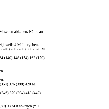
 Maschen abketten. Nähte an
ei jeweils 4 M übergehen.
0) 240 (260) 280 (300) 320 M.
34 (140) 148 (154) 162 (170)
en.
en.
 (354) 376 (398) 420 M.
2 (346) 370 (394) 418 (442)
(89) 93 M li abketten (= 1.