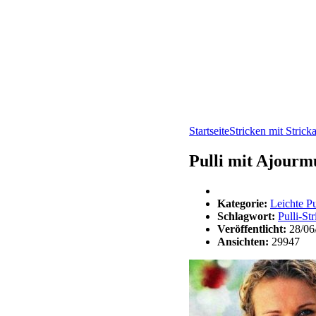
Startseite
Stricken mit Strick
Pulli mit Ajourm
Kategorie:
Leichte Pu
Schlagwort:
Pulli-St
Veröffentlicht:
28/06
Ansichten:
29947