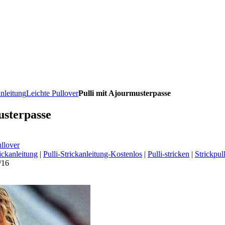
anleitung
Leichte Pullover
Pulli mit Ajourmusterpasse
usterpasse
llover
rickanleitung
|
Pulli-Strickanleitung-Kostenlos
|
Pulli-stricken
|
Strickpul
/16