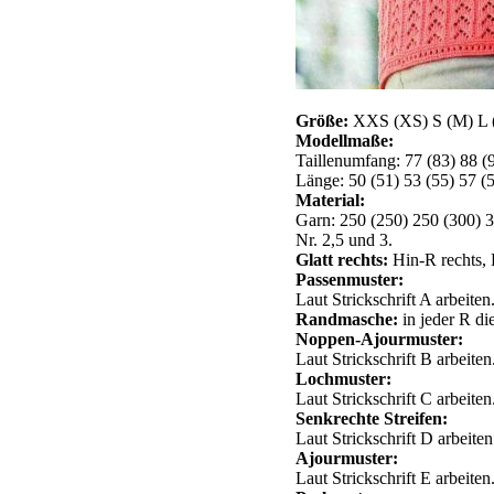
Größe:
XXS (XS) S (M) L
Modellmaße:
Taillenumfang: 77 (83) 88 (
Länge: 50 (51) 53 (55) 57 (
Material:
Garn: 250 (250) 250 (300) 
Nr. 2,5 und 3.
Glatt rechts:
Hin-R rechts, 
Passenmuster:
Laut Strickschrift A arbeite
Randmasche:
in jeder R die
Noppen-Ajourmuster:
Laut Strickschrift B arbeiten
Lochmuster:
Laut Strickschrift C arbeiten
Senkrechte Streifen:
Laut Strickschrift D arbeiten
Ajourmuster:
Laut Strickschrift E arbeiten