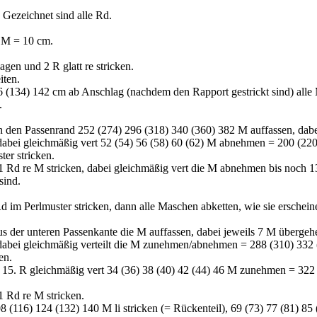
. Gezeichnet sind alle Rd.
7 M = 10 cm.
gen und 2 R glatt re stricken.
iten.
 (134) 142 cm ab Anschlag (nachdem den Rapport gestrickt sind) alle
.
n den Passenrand 252 (274) 296 (318) 340 (360) 382 M auffassen, dab
dabei gleichmäßig vert 52 (54) 56 (58) 60 (62) M abnehmen = 200 (22
er stricken.
 Rd re M stricken, dabei gleichmäßig vert die M abnehmen bis noch 1
sind.
d im Perlmuster stricken, dann alle Maschen abketten, wie sie erschein
us der unteren Passenkante die M auffassen, dabei jeweils 7 M übergeh
 dabei gleichmäßig verteilt die M zunehmen/abnehmen = 288 (310) 332
en.
15.) 15. R gleichmäßig vert 34 (36) 38 (40) 42 (44) 46 M zunehmen = 32
 Rd re M stricken.
 (116) 124 (132) 140 M li stricken (= Rückenteil), 69 (73) 77 (81) 85 