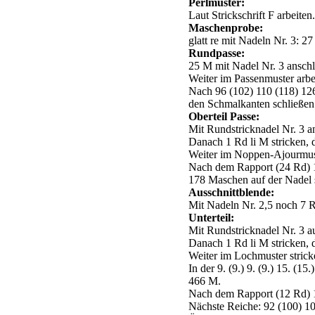
Perlmuster:
Laut Strickschrift F arbeiten
Maschenprobe:
glatt re mit Nadeln Nr. 3: 2
Rundpasse:
25 M mit Nadel Nr. 3 anschla
Weiter im Passenmuster arbe
Nach 96 (102) 110 (118) 126
den Schmalkanten schließen
Oberteil Passe:
Mit Rundstricknadel Nr. 3 a
Danach 1 Rd li M stricken, 
Weiter im Noppen-Ajourmust
Nach dem Rapport (24 Rd) 1
178 Maschen auf der Nadel 
Ausschnittblende:
Mit Nadeln Nr. 2,5 noch 7 R
Unterteil:
Mit Rundstricknadel Nr. 3 a
Danach 1 Rd li M stricken,
Weiter im Lochmuster strick
In der 9. (9.) 9. (9.) 15. (
466 M.
Nach dem Rapport (12 Rd) 1
Nächste Reiche: 92 (100) 108