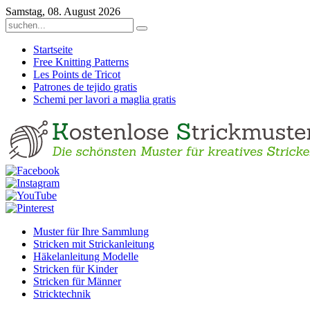
Samstag, 08. August 2026
Startseite
Free Knitting Patterns
Les Points de Tricot
Patrones de tejido gratis
Schemi per lavori a maglia gratis
Muster für Ihre Sammlung
Stricken mit Strickanleitung
Häkelanleitung Modelle
Stricken für Kinder
Stricken für Männer
Stricktechnik