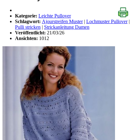
Kategorie:
Leichte Pullover
Schlagwort:
Ajourstreifen Muster
|
Lochmuster Pullover
|
Pulli stricken
|
Strickanleitung Damen
Veröffentlicht:
21/03/26
Ansichten:
1012