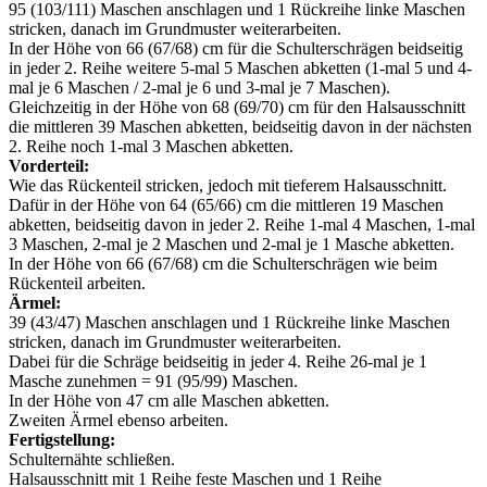
95 (103/111) Maschen anschlagen und 1 Rückreihe linke Maschen
stricken, danach im Grundmuster weiterarbeiten.
In der Höhe von 66 (67/68) cm für die Schulterschrägen beidseitig
in jeder 2. Reihe weitere 5-mal 5 Maschen abketten (1-mal 5 und 4-
mal je 6 Maschen / 2-mal je 6 und 3-mal je 7 Maschen).
Gleichzeitig in der Höhe von 68 (69/70) cm für den Halsausschnitt
die mittleren 39 Maschen abketten, beidseitig davon in der nächsten
2. Reihe noch 1-mal 3 Maschen abketten.
Vorderteil:
Wie das Rückenteil stricken, jedoch mit tieferem Halsausschnitt.
Dafür in der Höhe von 64 (65/66) cm die mittleren 19 Maschen
abketten, beidseitig davon in jeder 2. Reihe 1-mal 4 Maschen, 1-mal
3 Maschen, 2-mal je 2 Maschen und 2-mal je 1 Masche abketten.
In der Höhe von 66 (67/68) cm die Schulterschrägen wie beim
Rückenteil arbeiten.
Ärmel:
39 (43/47) Maschen anschlagen und 1 Rückreihe linke Maschen
stricken, danach im Grundmuster weiterarbeiten.
Dabei für die Schräge beidseitig in jeder 4. Reihe 26-mal je 1
Masche zunehmen = 91 (95/99) Maschen.
In der Höhe von 47 cm alle Maschen abketten.
Zweiten Ärmel ebenso arbeiten.
Fertigstellung:
Schulternähte schließen.
Halsausschnitt mit 1 Reihe feste Maschen und 1 Reihe