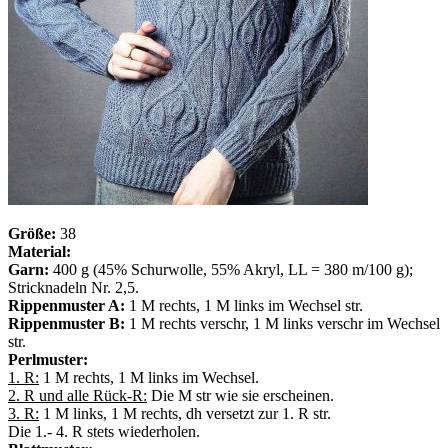
Größe:
38
Material:
Garn:
400 g (45% Schurwolle, 55% Akryl, LL = 380 m/100 g);
Stricknadeln Nr. 2,5.
Rippenmuster A:
1 M rechts, 1 M links im Wechsel str.
Rippenmuster B:
1 M rechts verschr, 1 M links verschr im Wechsel
str.
Perlmuster:
1. R:
1 M rechts, 1 M links im Wechsel.
2. R und alle Rück-R:
Die M str wie sie erscheinen.
3. R:
1 M links, 1 M rechts, dh versetzt zur 1. R str.
Die 1.- 4. R stets wiederholen.