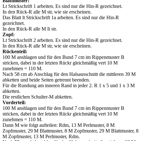
Blattmuster:
Lt Strickschrift 1 arbeiten. Es sind nur die Hin-R gezeichnet.
In den Rück-R alle M str, wie sie erscheinen.
Das Blatt lt Strickschrift 1a arbeiten. Es sind nur die Hin-R
gezeichnet.
In den Rück-R alle M Ii str.
Zopf:
Lt Strickschrift 2 arbeiten. Es sind nur die Hin-R gezeichnet.
In den Rück-R alle M str, wie sie erscheinen.
Rückenteil:
100 M anshlagen und für den Bund 7 cm im Rippenmuster B
stricken, dabei in der letzten Rückr gleichmäßig vert 10 M
zunehmen = 110 M.
Nach 58 cm ab Anschlag für den Halsausschnitt die mittleren 39 M
abketten und beide Seiten getrennt beenden.
Für die Rundung am inneren Rand in jeder 2. R 1 x 5 und 1 x 3 M
abketten.
Die restlichen Schulter-M abketten.
Vorderteil:
100 M anshlagen und für den Bund 7 cm im Rippenmuster B
stricken, dabei in der letzten Rückr gleichmäßig vert 10 M
zunehmen = 110 M.
Dann M wie folgt aufteilen: Rdm, 13 M Perlmuster, 8 M
Zopfmuster, 29 M Blattmuster, 8 M Zopfmuster, 29 M Blattmuster, 8
M Zopfmuster, 13 M Perlmuster, Rdm.