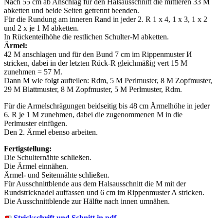
Nach 55 cm ab Anschlag für den Halsausschnitt die mittleren 33 M
abketten und beide Seiten getrennt beenden.
Für die Rundung am inneren Rand in jeder 2. R 1 x 4, 1 x 3, 1 x 2
und 2 x je 1 M abketten.
In Rückenteilhöhe die restlichen Schulter-M abketten.
Ärmel:
42 M anschlagen und für den Bund 7 cm im Rippenmuster И
stricken, dabei in der letzten Rück-R gleichmäßig vert 15 M
zunehmen = 57 M.
Dann M wie folgt aufteilen: Rdm, 5 M Perlmuster, 8 M Zopfmuster,
29 M Blattmuster, 8 M Zopfmuster, 5 M Perlmuster, Rdm.
Für die Armelschrägungen beidseitig bis 48 cm Ärmelhöhe in jeder
6. R je 1 M zunehmen, dabei die zugenommenen M in die
Perlmuster einfügen.
Den 2. Ärmel ebenso arbeiten.
Fertigstellung:
Die Schulternähte schließen.
Die Ärmel einnähen.
Ärmel- und Seitennähte schließen.
Für Ausschnittblende aus dem Halsausschnitt die M mit der
Rundstricknadel auffassen und 6 cm im Rippenmuster A stricken.
Die Ausschnittblende zur Hälfte nach innen umnähen.
Strickschrift und Schnitt in pdf