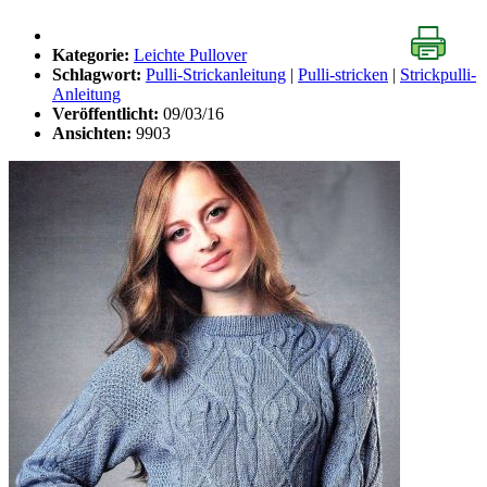
Kategorie:
Leichte Pullover
Schlagwort:
Pulli-Strickanleitung
|
Pulli-stricken
|
Strickpulli-
Anleitung
Veröffentlicht:
09/03/16
Ansichten:
9903