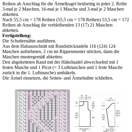
Reihen ab Anschlag für die Ärmelkugel beidseitig in jeder 2. Reihe
3-mal je 2 Maschen, 16-mal je 1 Masche und 3-mal je 2 Maschen
abketten.
Nach 55,5 cm = 178 Reihen (55,5 cm = 178 Reihen) 53,5 cm = 172
Reihen ab Anschlag die verbleibenden 13 (17) 21 Maschen
abketten.
Fertigstellung:
Die Schulternähte ausführen.
Aus dem Halsausschnitt mit Rundstricknadeln 116 (124) 124
Maschen aufnehmen, 2 cm im Rippenmuster stricken, dann die
Maschen mustergemäß abketten.
Den abgeketteten Rand mit der Häkelnadel abwechselnd mit 1
festen Masche und 1 Picot (= 3 Luftmaschen und 1 feste Masche
zurück in die 1. Luftmasche) umhäkeln.
Die Ärmel einsetzen, die Seiten- und Ärmelnähte schließen.