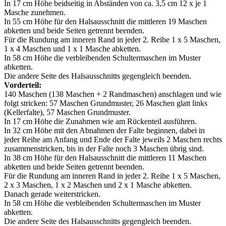
In 17 cm Höhe beidseitig in Abständen von ca. 3,5 cm 12 x je 1
Masche zunehmen.
In 55 cm Höhe für den Halsausschnitt die mittleren 19 Maschen
abketten und beide Seiten getrennt beenden.
Für die Rundung am inneren Rand in jeder 2. Reihe 1 x 5 Maschen,
1 x 4 Maschen und 1 x 1 Masche abketten.
In 58 cm Höhe die verbleibenden Schultermaschen im Muster
abketten.
Die andere Seite des Halsausschnitts gegengleich beenden.
Vorderteil:
140 Maschen (138 Maschen + 2 Randmaschen) anschlagen und wie
folgt stricken: 57 Maschen Grundmuster, 26 Maschen glatt links
(Kellerfalte), 57 Maschen Grundmuster.
In 17 cm Höhe die Zunahmen wie am Rückenteil ausführen.
In 32 cm Höhe mit den Abnahmen der Falte beginnen, dabei in
jeder Reihe am Anfang und Ende der Falte jeweils 2 Maschen rechts
zusammenstricken, bis in der Falte noch 3 Maschen übrig sind.
In 38 cm Höhe für den Halsausschnitt die mittleren 11 Maschen
abketten und beide Seiten getrennt beenden.
Für die Rundung am inneren Rand in jeder 2. Reihe 1 x 5 Maschen,
2 x 3 Maschen, 1 x 2 Maschen und 2 x 1 Masche abketten.
Danach gerade weiterstricken.
In 58 cm Höhe die verbleibenden Schultermaschen im Muster
abketten.
Die andere Seite des Halsausschnitts gegengleich beenden.