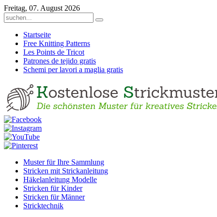
Freitag, 07. August 2026
Startseite
Free Knitting Patterns
Les Points de Tricot
Patrones de tejido gratis
Schemi per lavori a maglia gratis
Muster für Ihre Sammlung
Stricken mit Strickanleitung
Häkelanleitung Modelle
Stricken für Kinder
Stricken für Männer
Stricktechnik