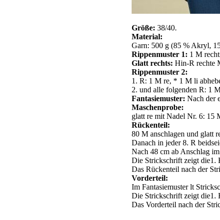
Größe:
38/40.
Material:
Garn: 500 g (85 % Akryl, 15
Rippenmuster 1:
1 M rechts
Glatt rechts:
Hin-R rechte 
Rippenmuster 2:
1. R: 1 M re, * 1 M li abheb
2. und alle folgenden R: 1 M
Fantasiemuster:
Nach der en
Maschenprobe:
glatt re mit Nadel Nr. 6: 1
Rückenteil:
80 M anschlagen und glatt re
Danach in jeder 8. R beidse
Nach 48 cm ab Anschlag im Fa
Die Strickschrift zeigt die1.
Das Rückenteil nach der Stri
Vorderteil:
Im Fantasiemuster lt Stricksch
Die Strickschrift zeigt die1.
Das Vorderteil nach der Stri