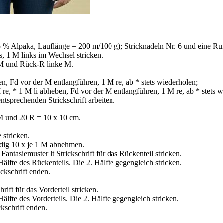
 % Alpaka, Lauflänge = 200 m/100 g); Stricknadeln Nr. 6 und eine Run
, 1 M links im Wechsel stricken.
M und Rück-R linke M.
en, Fd vor der M entlangführen, 1 M re, ab * stets wiederholen;
 re, * 1 M li abheben, Fd vor der M entlangführen, 1 M re, ab * stets 
tsprechenden Strickschrift arbeiten.
5 M und 20 R = 10 x 10 cm.
 stricken.
idig 10 x je 1 M abnehmen.
ntasiemuster lt Strickschrift für das Rückenteil stricken.
 Hälfte des Rückenteils. Die 2. Hälfte gegengleich stricken.
ckschrift enden.
rift für das Vorderteil stricken.
 Hälfte des Vorderteils. Die 2. Hälfte gegengleich stricken.
ckschrift enden.