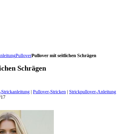
anleitung
Pullover
Pullover mit seitlichen Schrägen
lichen Schrägen
-Strickanleitung
|
Pullover-Stricken
|
Strickpullover-Anleitung
/17