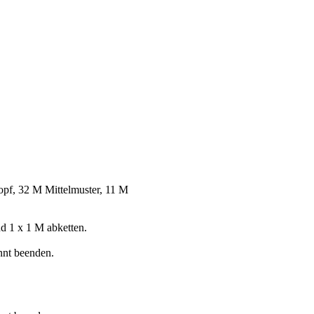
opf, 32 M Mittelmuster, 11 M
nd 1 х 1 M abketten.
nnt beenden.