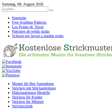
Samstag, 08. August 2026
Startseite
Free Knitting Patterns
Les Points de Tricot
Patrones de tejido gratis
Schemi per lavori a maglia gratis
Muster für Ihre Sammlung
Stricken mit Strickanleitung
Häkelanleitung Modelle
Stricken für Kinder
Stricken für Männer
Stricktechnik