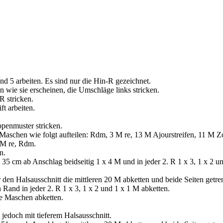
nd 5 arbeiten. Es sind nur die Hin-R gezeichnet.
 wie sie erscheinen, die Umschläge links stricken.
R stricken.
t arbeiten.
penmuster stricken.
aschen wie folgt aufteilen: Rdm, 3 M re, 13 M Ajourstreifen, 11 M Z
 M re, Rdm.
n.
35 cm ab Anschlag beidseitig 1 x 4 M und in jeder 2. R 1 х 3, 1 х 2 u
den Halsausschnitt die mittleren 20 M abketten und beide Seiten getre
Rand in jeder 2. R 1 x 3, 1 x 2 und 1 x 1 M abketten.
e Maschen abketten.
 jedoch mit tieferem Halsausschnitt.