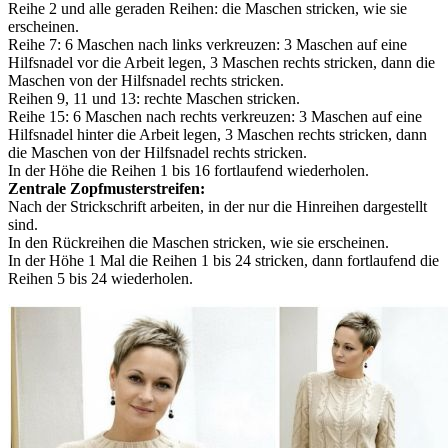
Reihe 2 und alle geraden Reihen: die Maschen stricken, wie sie
erscheinen.
Reihe 7: 6 Maschen nach links verkreuzen: 3 Maschen auf eine
Hilfsnadel vor die Arbeit legen, 3 Maschen rechts stricken, dann die
Maschen von der Hilfsnadel rechts stricken.
Reihen 9, 11 und 13: rechte Maschen stricken.
Reihe 15: 6 Maschen nach rechts verkreuzen: 3 Maschen auf eine
Hilfsnadel hinter die Arbeit legen, 3 Maschen rechts stricken, dann
die Maschen von der Hilfsnadel rechts stricken.
In der Höhe die Reihen 1 bis 16 fortlaufend wiederholen.
Zentrale Zopfmusterstreifen:
Nach der Strickschrift arbeiten, in der nur die Hinreihen dargestellt
sind.
In den Rückreihen die Maschen stricken, wie sie erscheinen.
In der Höhe 1 Mal die Reihen 1 bis 24 stricken, dann fortlaufend die
Reihen 5 bis 24 wiederholen.