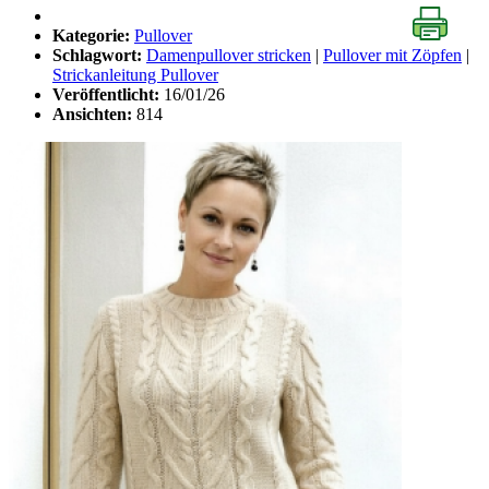
Kategorie:
Pullover
Schlagwort:
Damenpullover stricken
|
Pullover mit Zöpfen
|
Strickanleitung Pullover
Veröffentlicht:
16/01/26
Ansichten:
814