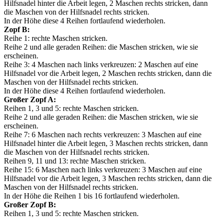
Hilfsnadel hinter die Arbeit legen, 2 Maschen rechts stricken, dann
die Maschen von der Hilfsnadel rechts stricken.
In der Höhe diese 4 Reihen fortlaufend wiederholen.
Zopf B:
Reihe 1: rechte Maschen stricken.
Reihe 2 und alle geraden Reihen: die Maschen stricken, wie sie
erscheinen.
Reihe 3: 4 Maschen nach links verkreuzen: 2 Maschen auf eine
Hilfsnadel vor die Arbeit legen, 2 Maschen rechts stricken, dann die
Maschen von der Hilfsnadel rechts stricken.
In der Höhe diese 4 Reihen fortlaufend wiederholen.
Großer Zopf A:
Reihen 1, 3 und 5: rechte Maschen stricken.
Reihe 2 und alle geraden Reihen: die Maschen stricken, wie sie
erscheinen.
Reihe 7: 6 Maschen nach rechts verkreuzen: 3 Maschen auf eine
Hilfsnadel hinter die Arbeit legen, 3 Maschen rechts stricken, dann
die Maschen von der Hilfsnadel rechts stricken.
Reihen 9, 11 und 13: rechte Maschen stricken.
Reihe 15: 6 Maschen nach links verkreuzen: 3 Maschen auf eine
Hilfsnadel vor die Arbeit legen, 3 Maschen rechts stricken, dann die
Maschen von der Hilfsnadel rechts stricken.
In der Höhe die Reihen 1 bis 16 fortlaufend wiederholen.
Großer Zopf B:
Reihen 1, 3 und 5: rechte Maschen stricken.