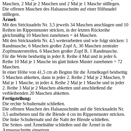
Maschen, 2 Mal je 2 Maschen und 2 Mal je 1 Masche stilllegen.
Die offenen Maschen des Halsausschnitts auf einer Hilfsnadel
stilllegen.
Ärmel:
Mit den Stricknadeln Nr. 3,5 jeweils 34 Maschen anschlagen und 10
Reihen im Rippenmuster stricken, in der letzten Rückreihe
gleichmäßig 10 Maschen zunehmen = 44 Maschen.
Mit den Stricknadeln Nr. 4,5 weiterarbeiten und wie folgt stricken: 1
Randmasche, 6 Maschen großer Zopf A, 30 Maschen zentraler
Zopfmusterstreifen, 6 Maschen großer Zopf B, 1 Randmasche.
Für die Weite beidseitig in jeder 8. Reihe 4 Mal und in jeder 6.
Reihe 10 Mal je 1 Masche im glatt linken Muster zunehmen = 72
Maschen.
In einer Höhe von 41,5 cm ab Beginn für die Ärmelkugel beidseitig
5 Maschen abketten, dann in jeder 2. Reihe 2 Mal je 2 Maschen, 9
Mal je 1 Masche, in jeder 4. Reihe 2 Mal je 1 Masche und in jeder
2. Reihe 3 Mal je 2 Maschen abketten und anschließend die
verbleibenden 20 Maschen abketten.
Fertigstellung:
Die rechte Schulternaht schließen.
Die offenen Maschen des Halsausschnitts auf die Stricknadeln Nr.
3,5 aufnehmen und für die Blende 4 cm im Rippenmuster stricken.
Die linke Schulternaht und die Naht der Blende schließen.
Die Seiten- und Ärmelnähte schließen und die Ärmel in die
Armausschnitte einsetzen.