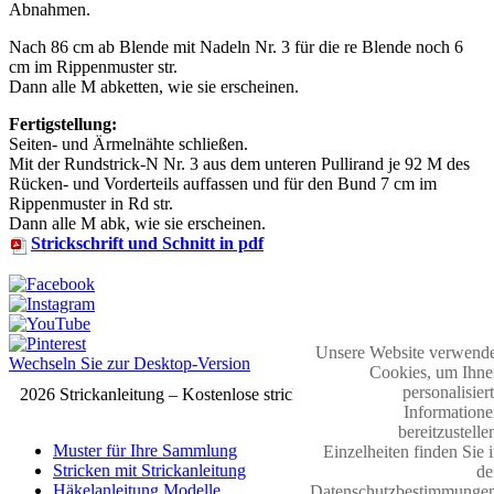
Abnahmen.
Nach 86 cm ab Blende mit Nadeln Nr. 3 für die re Blende noch 6
cm im Rippenmuster str.
Dann alle M abketten, wie sie erscheinen.
Fertigstellung:
Seiten- und Ärmelnähte schließen.
Mit der Rundstrick-N Nr. 3 aus dem unteren Pullirand je 92 M des
Rücken- und Vorderteils auffassen und für den Bund 7 cm im
Rippenmuster in Rd str.
Dann alle M abk, wie sie erscheinen.
Strickschrift und Schnitt in pdf
Unsere Website verwende
Wechseln Sie zur Desktop-Version
Cookies, um Ihne
personalisier
2026 Strickanleitung – Kostenlose strickmuster
Informatione
bereitzustelle
Muster für Ihre Sammlung
Einzelheiten finden Sie 
Stricken mit Strickanleitung
de
Häkelanleitung Modelle
Datenschutzbestimmungen