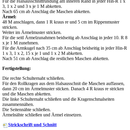
Für die Halsausschnittrundung am inneren Rand in jeder Hin-R 1 x
3, 1 x 2 und 3 x je 1 M abketten.
Nach 65 cm ab Anschlag die Maschen abketten.
Ärmel:
48 M anschlagen, dann 1 R kraus re und 5 cm im Rippenmuster
stricken.
Weiter im Ärmelmuster stricken.
Für die seitl Ärmelzunahmen beidseitig ab Anschlag in jeder 10. R 8
x je 1 M zunehmen.
Für die Armkugel nach 35 cm ab Anschlag beidseitig in jeder Hin-R
1 x 3, 1 x 2, 15 x je 1 und 1 x 2 M abketten.
Nach 51 cm ab Anschlag die restlichen Maschen abketten.
Fertigstellung:
Die rechte Schulternaht schließen.
Für den Rollkragen aus dem Halsausschnit die Maschen auffassen,
dann 20 cm im Ärmelmuster sticken. Danach 4 R kraus re stricken
und die Maschen abketten.
Die linke Schulternaht schließen und die Kragenschmalseiten
zusammennähen.
Die Seitennähte schließen.
Ärmelnähte schließen und Ärmel einsetzen.
Strickschrift und Schnitt