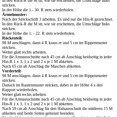
In den Rück-R die M str, wie sie erscheinen, die Umschläge links
stricken.
In der Höhe die 1.- 30. R stets wiederholen.
Ärmelmuster:
Nach der Strickschrift 3 arbeiten. Es sind nur die Hin-R gezeichnet.
In den Rück-R die M str, wie sie erscheinen, die Umschläge links
stricken.
In der Höhe die 1. - 22. R stets wiederholen.
Rückenteil:
98 M anschlagen, dann 4 R kraus re und 5 cm im Rippenmuster
stricken.
Weiter glatt rechts arbeiten.
Für die Armausschnitte nach 45 cm ab Anschlag beidseitig in jeder
Hin-R 1 x 3, 1 x 2 und 2 x je 1 M abketten.
Nach 65 cm ab Anschlag die Maschen abketten.
Vorderteil:
98 M anschlagen, dann 4 R kraus re und 5 cm im Rippenmuster
stricken.
Danach im Rautenmuster stricken, dabei in der Höhe 4 x den
Rapport wiederholen.
Weiter glatt rechts arbeiten.
Für die Armausschnitte nach 45 cm ab Anschlag beidseitig in jeder
Hin-R 1 x 3, 1 x 2 und 2 x je 1 M abketten.
Nach 59 cm ab Anschlag für den Halsausschnitt die mittleren 15 M
abketten und beide Seiten getrennt beenden.