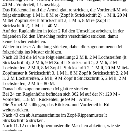
40 M - Vorderteil, 1 Umschlag.
Das Rückenteil und die Ärmel glatt re stricken, die Vorderteil-M wie
folgt einteilung: 1 M li, 8 M re (Zopf lt Strickschtift 2), 1 M li, 20 M
Mittel-Zopfmuster lt Strickschrift 3, 1 M li, 8 M re (Zopf lt
Strickschtift 2), 1 M li = 40 M.
Auf den Raglanlinien in jeder 2 Rd den Umschlag arbeiten, in der
folgenden Rd den Umschlag rechts verschränkt stricken, damit
keine Löcher entstehen.
Weiter in dieser Aufteilung stricken, dabei die zugenommenen M
folgerichtig ins Muster einfügen.
Nach 20 Rd die M wie folgt einteilung: 2 M li, 2 M Lochstreifen (lt
Strickschrift 4), 2 M li, 9 M Zopf lt Strickschrift 5, 2 M li, 2 M
Lochstreifen, 2 M li, 8 M Zopf lt Strickschrift 2, 1 M li, 20 M Mittel-
Zopfmuster lt Strickschrift 3, 1 M li, 8 M Zopf lt Strickschrift 2, 2 M
li, 2 M Lochstreifen, 2 M li, 9 M Zopf lt Strickschrift 5, 2 M li, 2 M
Lochstreifen, 2 M li = 80 M.
Danach die zugenommenen M glatt re stricken.
Bei 24 cm Raglanhöhe befinden sich 362 M auf der N: 120 M -
Vorderteil, 118 M - Rückenteil, je 99 M - Ärmel.
Die Ärmel-M stilllegen, das Rücken- und Vorderteil in Rd
weiterstricken.
Nach 43 cm ab Armausschnitte im Zopf-Rippenmuster lt
Strickschrift 6 stricken.
Nach 11-12 cm im Rippenmuster die Maschen abketten, wie sie
erscheinen.