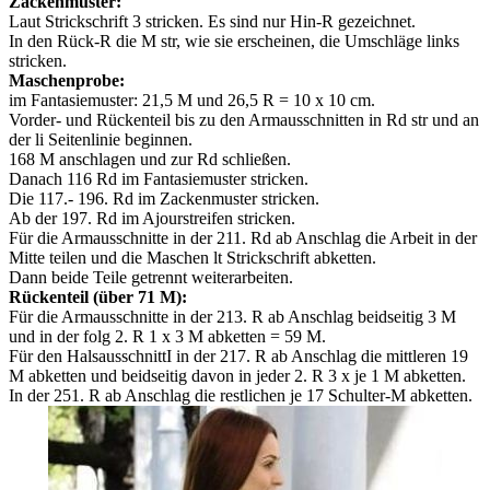
Zackenmuster:
Laut Strickschrift 3 stricken. Es sind nur Hin-R gezeichnet.
In den Rück-R die M str, wie sie erscheinen, die Umschläge links
stricken.
Maschenprobe:
im Fantasiemuster: 21,5 M und 26,5 R = 10 x 10 cm.
Vorder- und Rückenteil bis zu den Armausschnitten in Rd str und an
der li Seitenlinie beginnen.
168 M anschlagen und zur Rd schließen.
Danach 116 Rd im Fantasiemuster stricken.
Die 117.- 196. Rd im Zackenmuster stricken.
Ab der 197. Rd im Ajourstreifen stricken.
Für die Armausschnitte in der 211. Rd ab Anschlag die Arbeit in der
Mitte teilen und die Maschen lt Strickschrift abketten.
Dann beide Teile getrennt weiterarbeiten.
Rückenteil (über 71 M):
Für die Armausschnitte in der 213. R ab Anschlag beidseitig 3 M
und in der folg 2. R 1 x 3 M abketten = 59 M.
Für den HalsausschnittI in der 217. R ab Anschlag die mittleren 19
M abketten und beidseitig davon in jeder 2. R 3 x je 1 M abketten.
In der 251. R ab Anschlag die restlichen je 17 Schulter-M abketten.