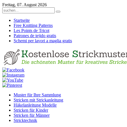
Freitag, 07. August 2026
Startseite
Free Knitting Patterns
Les Points de Tricot
Patrones de tejido gratis
Schemi per lavori a maglia gratis
Muster für Ihre Sammlung
Stricken mit Strickanleitung
Häkelanleitung Modelle
Stricken für Kinder
Stricken für Männer
Stricktechnik