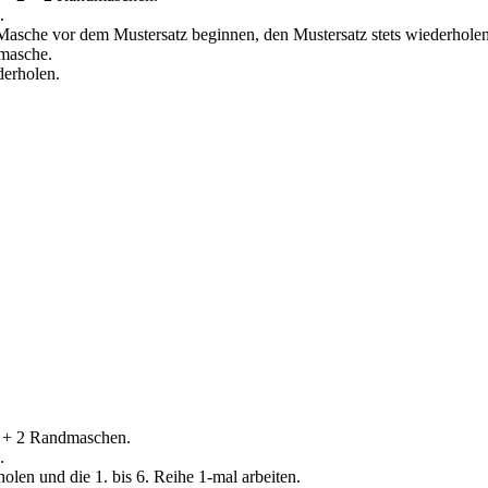
.
asche vor dem Mustersatz beginnen, den Mustersatz stets wiederhole
masche.
derholen.
2 + 2 Randmaschen.
.
olen und die 1. bis 6. Reihe 1-mal arbeiten.