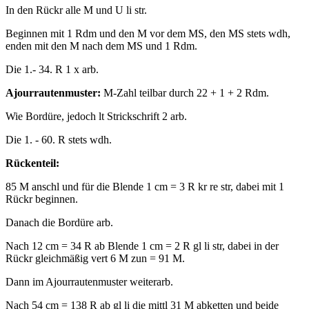
In den Rückr alle M und U li str.
Beginnen mit 1 Rdm und den M vor dem MS, den MS stets wdh,
enden mit den M nach dem MS und 1 Rdm.
Die 1.- 34. R 1 x arb.
Ajourrautenmuster:
M-Zahl teilbar durch 22 + 1 + 2 Rdm.
Wie Bordüre, jedoch lt Strickschrift 2 arb.
Die 1. - 60. R stets wdh.
Rückenteil:
85 M anschl und für die Blende 1 cm = 3 R kr re str, dabei mit 1
Rückr beginnen.
Danach die Bordüre arb.
Nach 12 cm = 34 R ab Blende 1 cm = 2 R gl li str, dabei in der
Rückr gleichmäßig vert 6 M zun = 91 M.
Dann im Ajourrautenmuster weiterarb.
Nach 54 cm = 138 R ab gl li die mittl 31 M abketten und beide