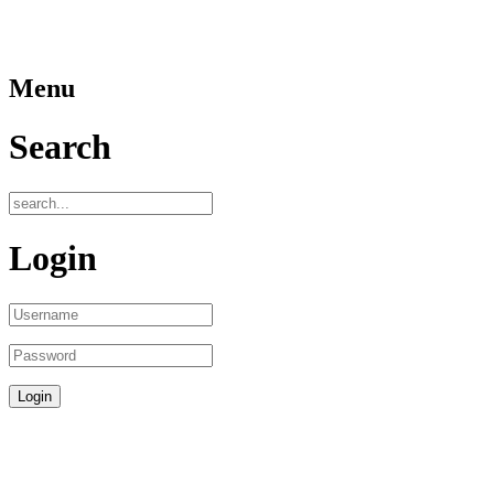
Menu
Search
Login