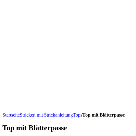
Startseite
Stricken mit Strickanleitung
Tops
Top mit Blätterpasse
Top mit Blätterpasse