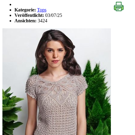
Kategorie:
Tops
Veröffentlicht:
03/07/25
Ansichten:
3424