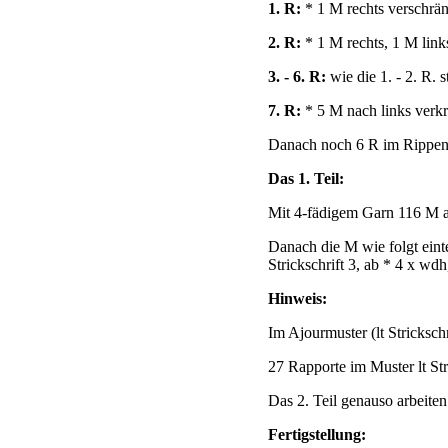
1. R:
* 1 M rechts verschrän
2. R:
* 1 M rechts, 1 M links
3. - 6. R:
wie die 1. - 2. R. s
7. R:
* 5 M nach links verkre
Danach noch 6 R im Rippenmu
Das 1. Teil:
Mit 4-fädigem Garn 116 M a
Danach die M wie folgt eintei
Strickschrift 3, ab * 4 x wdh,
Hinweis:
Im Ajourmuster (lt Stricksch
27 Rapporte im Muster lt Str
Das 2. Teil genauso arbeiten
Fertigstellung: