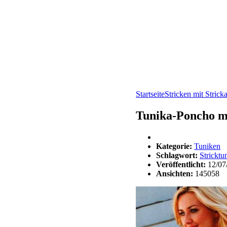
Startseite
Stricken mit Strick
Tunika-Poncho m
Kategorie:
Tuniken
Schlagwort:
Stricktu
Veröffentlicht:
12/07
Ansichten:
145058