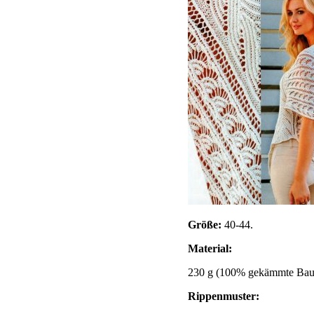
Größe:
40-44.
Material:
230 g (100% gekämmte Baumw
Rippenmuster: