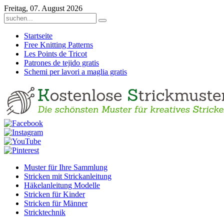
Freitag, 07. August 2026
Startseite
Free Knitting Patterns
Les Points de Tricot
Patrones de tejido gratis
Schemi per lavori a maglia gratis
Muster für Ihre Sammlung
Stricken mit Strickanleitung
Häkelanleitung Modelle
Stricken für Kinder
Stricken für Männer
Stricktechnik