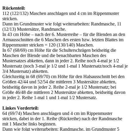
Rückenteil:
112 (122/132) Maschen anschlagen und 4 cm im Rippenmuster
stricken.
Dann im Grundmuster wie folgt weiterarbeiten: Randmasche, 11
(12/13) Mustersätze, Randmasche.
In 43 cm Höhe – nach der 6. Musterreihe – für die Blenden an den
Armausschnitten die 6 Maschen des ersten bzw. letzten Blattes im
Rippenmuster stricken = 120 (130/140) Maschen.
In 67 (68/69) cm Höhe für die Schulterschrägen beidseitig die
Maschen der Blende und die benachbarten Maschen des
Mustersatzes abketten, dann in jeder 2. Reihe noch 4-mal je 1/2
Mustersatz (noch 3-mal je 1/2 und 1-mal 1 Mustersatz/noch 4-mal je
3/4 Mustersatz) abketten.
Gleichzeitig in 68 (69/70) cm Höhe für den Halsausschnitt bei den
Größen 42/44 und 52/54 die mittleren 3 Mustersätze abketten,
beidseitig davon in jeder 2. Reihe 2-mal je 1/2 Mustersatz; bei
Größe 46/48 die mittleren 2 Mustersätze abketten, beidseitig davon
in jeder 2. Reihe 1-mal 1 und 1-mal 1/2 Mustersatz.
Linkes Vorderteil:
64 (69/74) Maschen anschlagen und 4 cm im Rippenmuster
stricken, dabei in der 1. Reihe (Rückreihe) nach der Randmasche
mit 1 Masche links beginnen.
Dann wie folgt weiterarbeiten: Randmasche, im Grundmuster 5