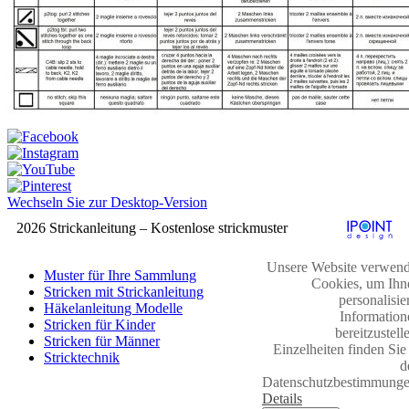
Wechseln Sie zur Desktop-Version
2026 Strickanleitung – Kostenlose strickmuster
Unsere Website verwend
Muster für Ihre Sammlung
Cookies, um Ihn
Stricken mit Strickanleitung
personalisie
Häkelanleitung Modelle
Information
Stricken für Kinder
bereitzustell
Stricken für Männer
Einzelheiten finden Sie
Stricktechnik
d
Datenschutzbestimmunge
Details