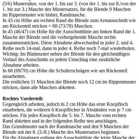
(5/6) Mustersätze, von der 1. bis zur 3. (von der 1. bis zur 8./von der
1. bis zur 3.) Masche des Mustersatzes, für die Blende 9 Maschen
im Rippenmuster wie bisher, Randmasche.
In 43 cm Höhe am rechten Rand die Blende zum Armausschnitt wie
am Rückenteil stricken = 68 (73/78) Maschen.
In 45 (46/47) cm Höhe für die Ausschnittlinie am linken Rand die 1.
Masche der Blende und die vorhergehende Masche rechts
zusammenstricken. Diese Abnahme abwechselnd in jeder 2. und 4.
Reihe noch 14-mal, dann in jeder 4. Reihe noch 7-mal wiederholen.
Wichtig: Im Blattmuster neben der Blende für den gleichmäßigen
Verlauf des Ausschnitts zu jedem Umschlag eine zusätzliche
Abnahme arbeiten.
In 68 (69/70) cm Höhe die Schulterschrägen wie am Rückenteil
ausarbeiten.
Die restlichen 11 Maschen der Blende noch 12 cm im Rippenmuster
stricken, dann alle Maschen abketten.
Rechtes Vorderteil:
Gegengleich arbeiten, jedoch in 2 cm Höhe das erste Knopfloch
einarbeiten, die weiteren 6 Knopflöcher in Abständen von je 7 cm
stricken. Für jedes Knopfloch die 5. bis 7. Masche vom rechten
Rand abketten und in der folgenden Reihe neu anschlagen.
Das Grundmuster nach der Randmasche und den 9 Maschen der
Blende mit der 8. (3./8.) Masche des Mustersatzes beginnen.
Für die Abnahmen entlang der Ausschnittlinie die letzte Masche der