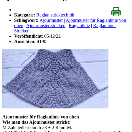
Kategorie:
Raglan stricktechnik
Schlagwort:
Ajourmuster
|
Ajourmuster für Raglanlinie von
oben
|
Ajourmuster-stricken
|
Raglanlinie
|
Raglanlinie-
Stricken
Veröffentlicht:
05/12/22
Ansichten:
4190
Ajourmuster für Raglanlinie von oben
Wie man das Ajourmuster strickt:
M-Zahl teilbar durch 23 + 2 Rand-M.