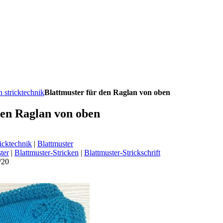
 stricktechnik
Blattmuster für den Raglan von oben
den Raglan von oben
icktechnik
|
Blattmuster
ter
|
Blattmuster-Stricken
|
Blattmuster-Strickschrift
/20