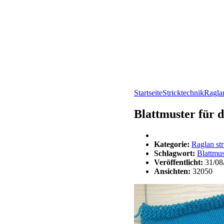
Startseite
Stricktechnik
Raglan
Blattmuster für 
Kategorie:
Raglan str
Schlagwort:
Blattmus
Veröffentlicht:
31/08
Ansichten:
32050