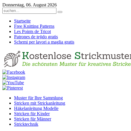
Donnerstag, 06. August 2026
Startseite
Free Knitting Patterns
Les Points de Tricot
Patrones de tejido gratis
Schemi per lavori a maglia gratis
Muster für Ihre Sammlung
Stricken mit Strickanleitung
Häkelanleitung Modelle
Stricken für Kinder
Stricken für Männer
Stricktechnik