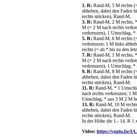
1. R:
Rand-M, 5 M rechts (= 
abheben, dabei den Faden hin
rechts stricken), Rand-M.
3. R:
Rand-M, 2 M rechts, *
M (= 2 M nach rechts verkre
verkreuzen), 1 Umschlag, * 
5. R:
Rand-M, 6 M rechts (= 
verkreuzen; 1 M links abheb
rechts (= ab * bis zu den le
7. R:
Rand-M, 1 M rechts, *
M (= 2 M nach rechts verkre
verkreuzen), 1 Umschlag, * 
9. R:
Rand-M, 8 M rechts (= 
abheben, dabei den Faden hin
rechts stricken), Rand-M.
11. R:
Rand-M, * 1 Umschlag
nach rechts verkreuzen; 1 M 
Umschlag, * aus 3 M 2 M her
13. R:
Rand-M, 10 M rechts (
abheben, dabei den Faden hin
rechts stricken), Rand-M.
In der Höhe die 1.- 14. R 1 x
Video:
https://youtu.be/I