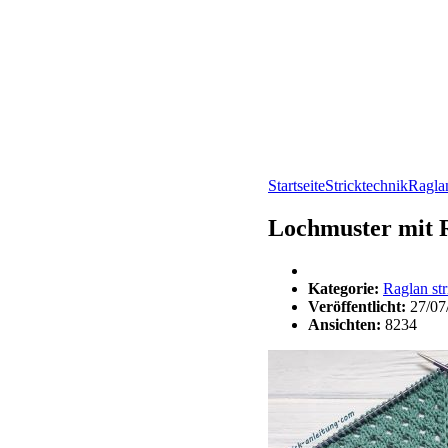
Startseite
Stricktechnik
Raglan
Lochmuster mit R
Kategorie:
Raglan str
Veröffentlicht:
27/07
Ansichten:
8234