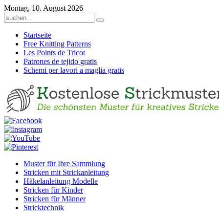
Montag, 10. August 2026
Startseite
Free Knitting Patterns
Les Points de Tricot
Patrones de tejido gratis
Schemi per lavori a maglia gratis
Muster für Ihre Sammlung
Stricken mit Strickanleitung
Häkelanleitung Modelle
Stricken für Kinder
Stricken für Männer
Stricktechnik