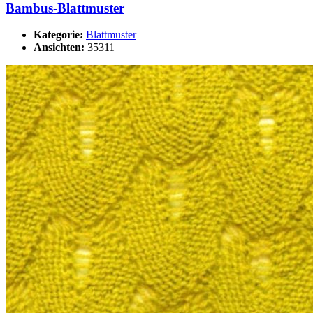
Bambus-Blattmuster
Kategorie:
Blattmuster
Ansichten:
35311