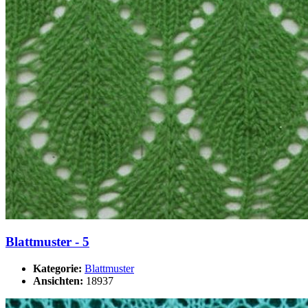
Blattmuster - 5
Kategorie:
Blattmuster
Ansichten:
18937