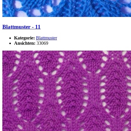
Blattmuster - 11
Kategorie:
Blattmuster
Ansichten:
33069