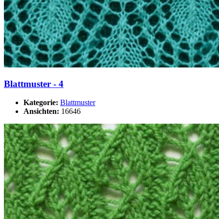
Blattmuster - 4
Kategorie:
Blattmuster
Ansichten:
16646