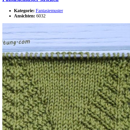
Kategorie:
Fantasiemuster
Ansichten:
6032