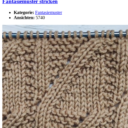
Fantasiemuster stricken
Kategorie:
Fantasiemuster
Ansichten:
5740