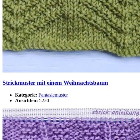
Strickmuster mit einem Weihnachtsbaum
Kategorie:
Fantasiemuster
Ansichten:
5220