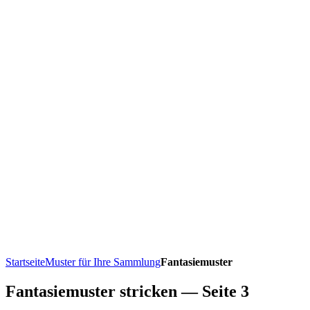
Startseite
Muster für Ihre Sammlung
Fantasiemuster
Fantasiemuster stricken — Seite 3