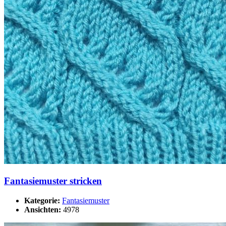
Fantasiemuster stricken
Kategorie:
Fantasiemuster
Ansichten:
4978