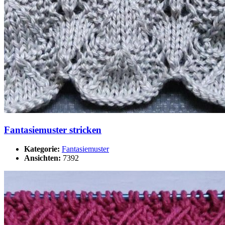
Fantasiemuster stricken
Kategorie:
Fantasiemuster
Ansichten:
7392