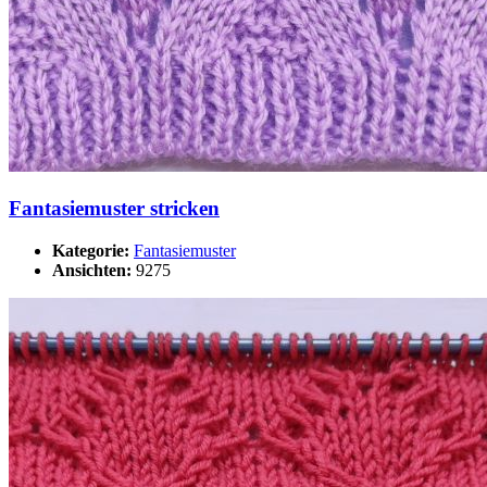
Fantasiemuster stricken
Kategorie:
Fantasiemuster
Ansichten:
9275