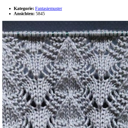
Kategorie:
Fantasiemuster
Ansichten:
5845