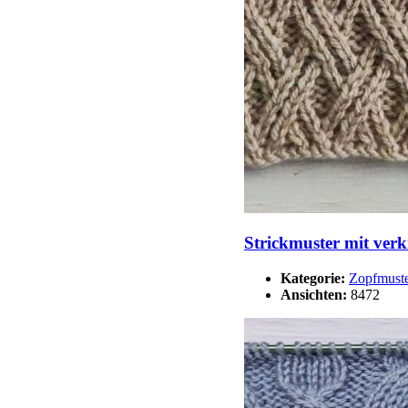
Strickmuster mit ver
Kategorie:
Zopfmust
Ansichten:
8472