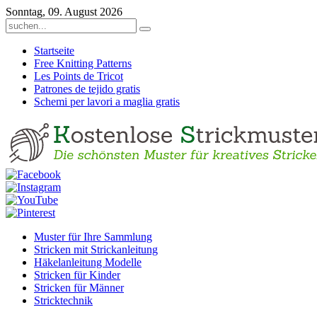
Sonntag, 09. August 2026
Startseite
Free Knitting Patterns
Les Points de Tricot
Patrones de tejido gratis
Schemi per lavori a maglia gratis
Muster für Ihre Sammlung
Stricken mit Strickanleitung
Häkelanleitung Modelle
Stricken für Kinder
Stricken für Männer
Stricktechnik