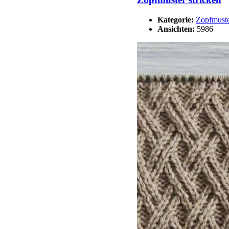
Kategorie:
Zopfmust
Ansichten:
5986