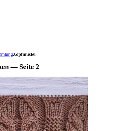
ammlung
Zopfmuster
ken — Seite 2